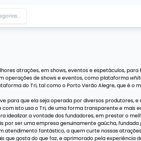
ores atrações, em shows, eventos e espetáculos, para to
em operações de shows e eventos, como plataforma
whit
taforma do Tri, tal como o Porto Verão Alegre, que é o ma
e para que ela seja operada por diversos produtores, e d
e com isto usa o Tri, de uma forma transparente e mais
ara idealizar a vontade dos fundadores, em prestar o mel
pois por ser uma empresa genuinamente gaúcha, fundada por
m atendimento fantástico, a quem curte nossas atrações
nais que gosta do que faz, e aprimorado pela experiênci