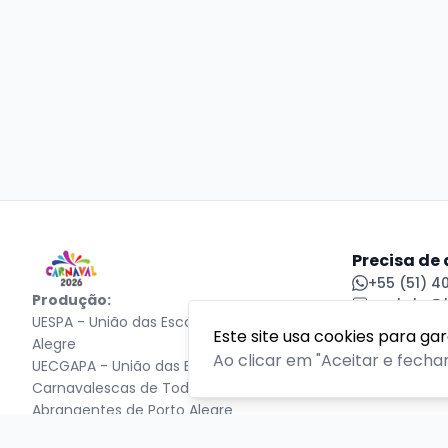
Precisa de
+55 (51) 4
Produção:
contato@tr
UESPA - União das Escolas de Samba de Porto
Central de
Este site usa cookies para ga
Alegre
Ao clicar em "Aceitar e fecha
UECGAPA - União das Entidades
Carnavalescas de Todos os Grupos e
Abrangentes de Porto Alegre