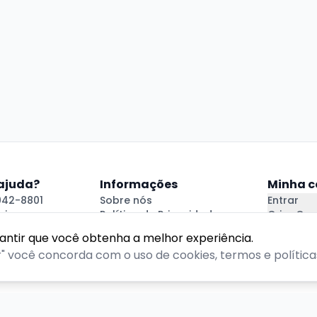
 ajuda?
Informações
Minha c
042-8801
Sobre nós
Entrar
i.rs
Política de Privacidade
Criar Con
 Ajuda
Termos de Uso
rantir que você obtenha a melhor experiência.
r" você concorda com o uso de cookies, termos e políticas