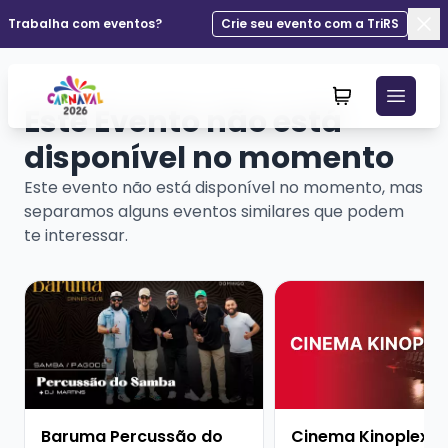
Trabalha com eventos?
Crie seu evento com a TriRS
Fec
Este Evento não está
disponível no momento
Este evento não está disponível no momento, mas
separamos alguns eventos similares que podem
te interessar.
Veja mais sobre Baruma Percussão do Samba + Dj Mar
Veja mais sobre Cine
Baruma Percussão do
Cinema Kinoplex