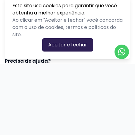
Este site usa cookies para garantir que você
obtenha a melhor experiência.
Produção:
Ao clicar em "Aceitar e fechar" você concorda
UESPA - União das Escolas de Samba de Porto Alegre
com o uso de cookies, termos e políticas do
UECGAPA - União das Entidades Carnavalescas de Todos
site.
os Grupos e Abrangentes de Porto Alegre
Aceitar e fechar
PLATAFORMA POR
Precisa de ajuda?
+55 (51) 4042-8801
contato@tri.rs
Central de Ajuda
Informações
Sobre nós
Política de Privacidade
Termos de Uso
Minha conta